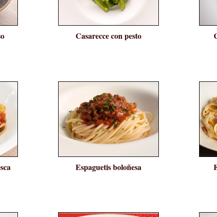
so
Casarecce con pesto
esca
Espaguetis boloñesa