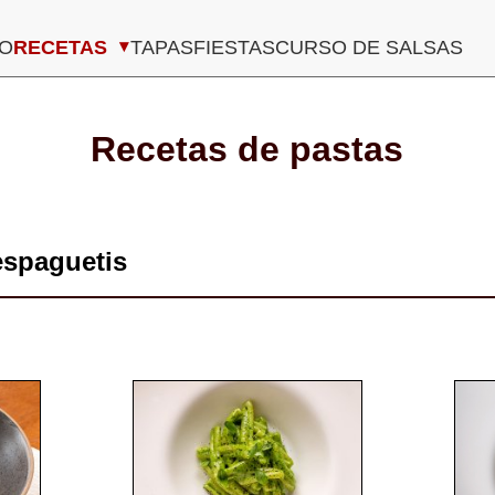
Navegación
IO
RECETAS
TAPAS
FIESTAS
CURSO DE SALSAS
principal
Recetas de
pastas
espaguetis