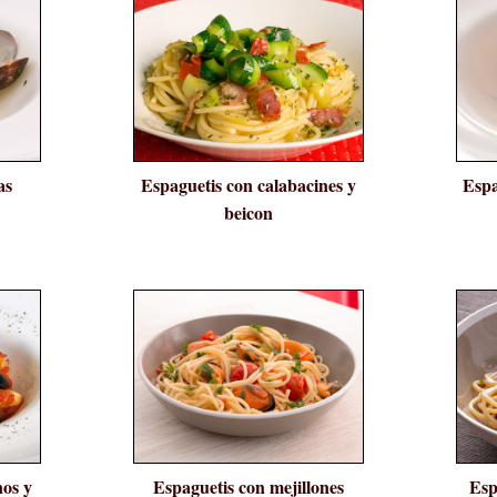
as
Espaguetis con calabacines y
Espa
beicon
nos y
Espaguetis con mejillones
Esp