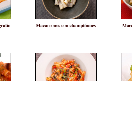
gratín
Macarrones con champiñones
Maca
e y
Pasta con sardinillas
T