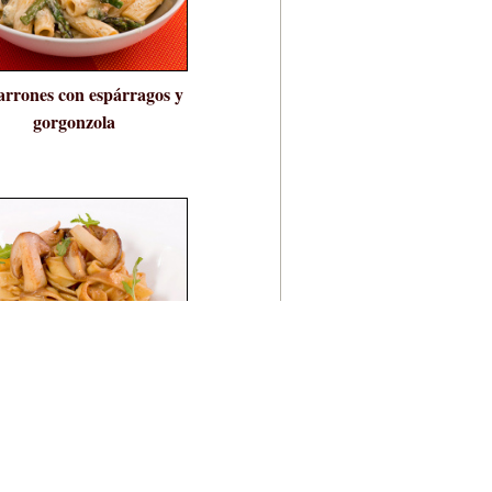
rrones con espárragos y
gorgonzola
agliatelle con boletus