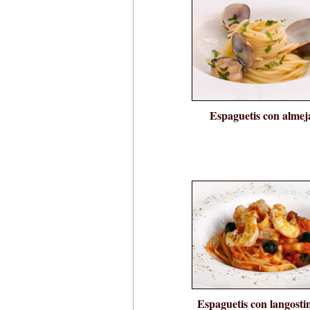
Espaguetis con almej
Espaguetis con langosti