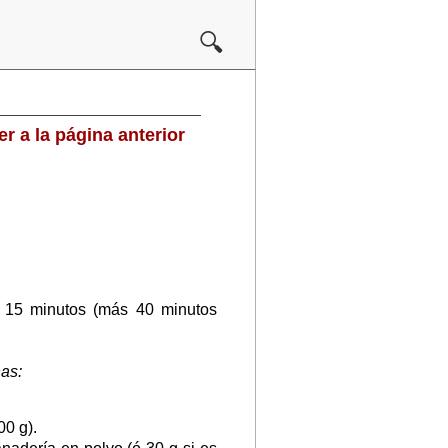
🔍
ver
a la página anterior
15 minutos (más 40 minutos
nas:
00 g).