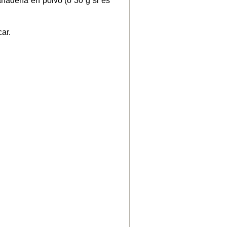
nadería en polvo (ó 30 g si es
ar.