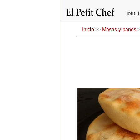
Pasar
al
INIC
contenido
principal
Inicio
>>
Masas-y-panes