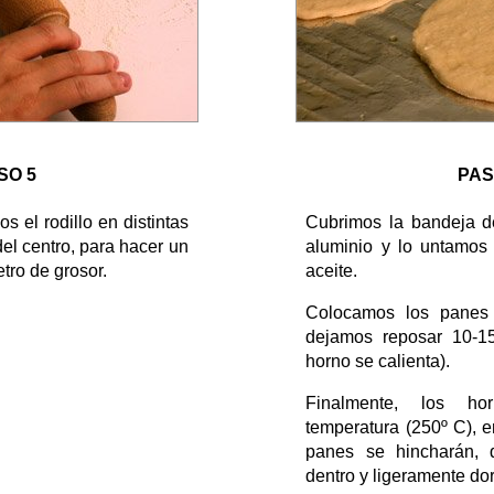
SO 5
PAS
s el rodillo en distintas
Cubrimos la bandeja d
del centro, para hacer un
aluminio y lo untamos
tro de grosor.
aceite.
Colocamos los panes
dejamos reposar 10-15
horno se calienta).
Finalmente, los h
temperatura (250º C), e
panes se hincharán,
dentro y ligeramente do