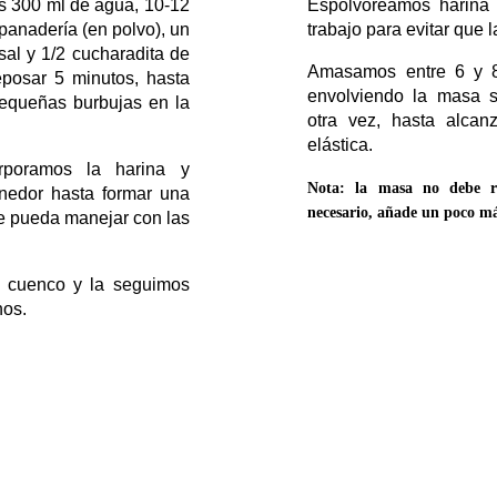
 300 ml de agua, 10-12
Espolvoreamos harina 
panadería (en polvo), un
trabajo para evitar que
sal y 1/2 cucharadita de
Amasamos entre 6 y 8
posar 5 minutos, hasta
envolviendo la masa 
equeñas burbujas en la
otra vez, hasta alcan
elástica.
orporamos la harina y
Nota: la masa no debe res
edor hasta formar una
necesario, añade un poco má
e pueda manejar con las
 cuenco y la seguimos
nos.