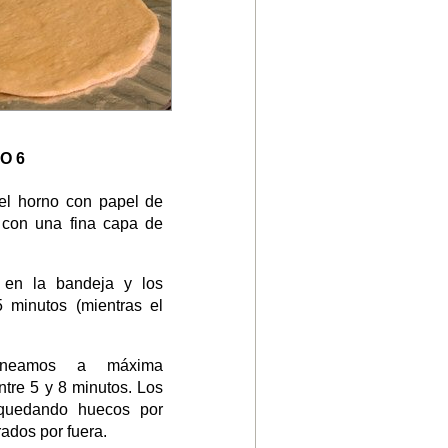
O 6
el horno con papel de
 con una fina capa de
 en la bandeja y los
 minutos (mientras el
orneamos a máxima
ntre 5 y 8 minutos. Los
 quedando huecos por
rados por fuera.