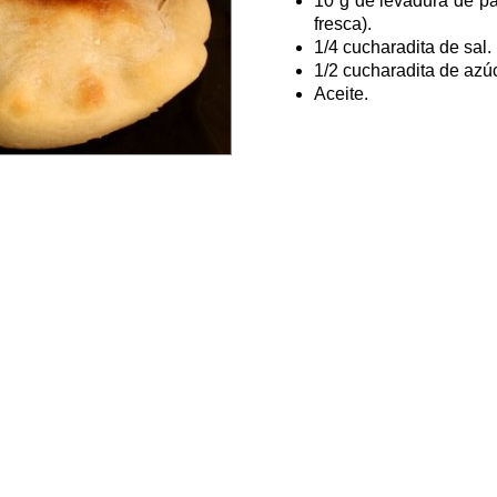
10 g de levadura de pa
fresca).
1/4 cucharadita de sal.
1/2 cucharadita de azúc
Aceite.