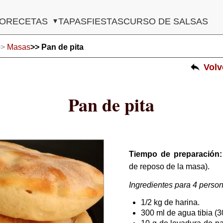
Navegación
IO
RECETAS
TAPAS
FIESTAS
CURSO DE SALSAS
principal
>>
Masas
>> Pan de pita
Vol
Pan de pita
Tiempo de preparación:
de reposo de la masa).
Ingredientes para 4 perso
1/2 kg de harina.
300 ml de agua tibia (3