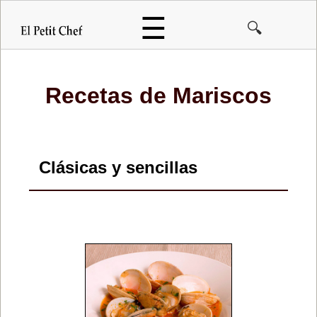
Pasar
☰
🔍
al
contenido
principal
Recetas de
Mariscos
Clásicas y sencillas